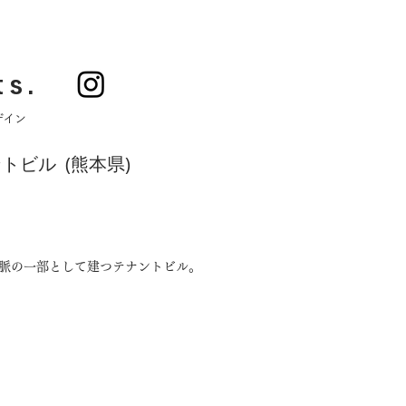
ts.
ザイン
ントビル (熊本県)
水脈の一部として建つテナントビル。